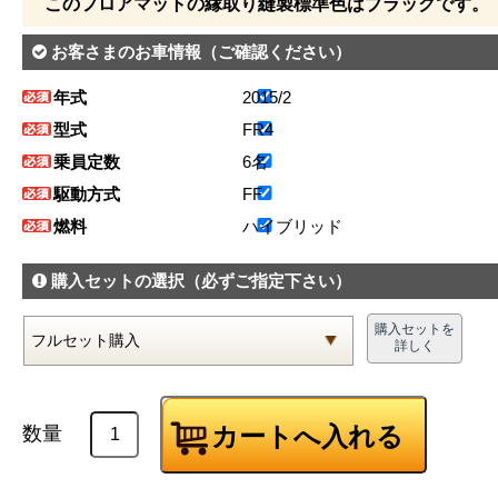
このフロアマットの縁取り縫製標準色はブラックです。
お客さまのお車情報
（ご確認ください）
年式
2015/2
型式
FR4
乗員定数
6名
駆動方式
FF
燃料
ハイブリッド
購入セットの選択
（必ずご指定下さい）
購入セットを
詳しく
数量