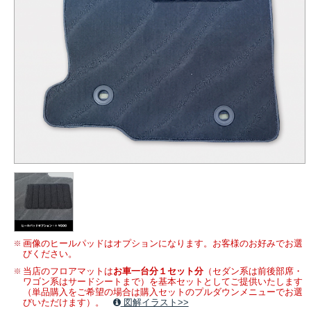
画像のヒールパッドはオプションになります。お客様のお好みでお選
びください。
当店のフロアマットは
お車一台分１セット分
（セダン系は前後部席・
ワゴン系はサードシートまで）を基本セットとしてご提供いたします
（単品購入をご希望の場合は購入セットのプルダウンメニューでお選
びいただけます）。
図解イラスト>>