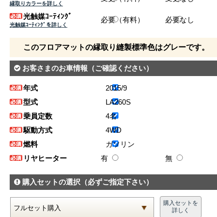
縁取りカラーを詳しく
光触媒ｺｰﾃｨﾝｸﾞ
必要（有料）
必要なし
光触媒ｺｰﾃｨﾝｸﾞを詳しく
このフロアマットの縁取り縫製標準色はグレーです。
お客さまのお車情報
（ご確認ください）
年式
2015/9
型式
LA260S
乗員定数
4名
駆動方式
4WD
燃料
ガソリン
リヤヒーター
有
無
購入セットの選択
（必ずご指定下さい）
購入セットを
詳しく