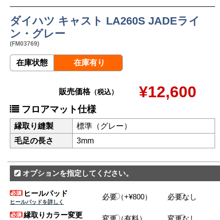
ダイハツ キャスト LA260S JADEライ
ン・グレー
(FM03769)
在庫状態
在庫有り
¥12,600
販売価格
（税込）
フロアマット仕様
縁取り縫製
標準（グレー）
毛足の長さ
3mm
オプションを指定してください。
ヒールパッド
必要（+¥800）
必要なし
ヒールパッドを詳しく
縁取りカラー変更
変更（有料）
変更なし