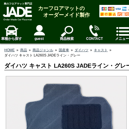
車のフロアマット専門店
カーフロアマットの
オーダーメイド製作
車種から探す
guest
商品検索
CONTACT
メニュー
HOME
»
商品
»
商品ジャンル
»
国産車
»
ダイハツ
»
キャスト
»
ダイハツ キャスト LA260S JADEライン・グレー
ダイハツ キャスト LA260S JADEライン・グレ