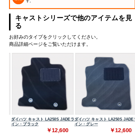
す。
キャストシリーズで他のアイテムを見
る
お好みのタイプをクリックしてください。
商品詳細ページをご覧いただけます。
スタン
ダイハツ キャスト LA250S JADEラ
ダイハツ キャスト LA250S JADE
イン・ブラック
イン・グレー
0
￥12,600
￥12,600