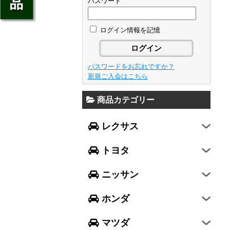
ジェイド
パスワード
GS
フレア
アベンシス
ウイングロード
フリード
GS F
フレアワゴン
カローラ フィールダー
ログイン情報を記憶
セレナ
ステップワゴン
NX
フレアクロスオーバー
プリウスα
エルグランド
N-ONE
RX
キャロル
FJクルーザー
パスワードをお忘れですか？
エクストレイル
N-BOX
LX570
新規ご入会はこちら
デミオ
CH-R
レガシィ B4
シルフィ
N-BOX SLASH
RC
アクセラ スポーツ
商品カテゴリー
ハリアー
レガシィ アウトバック
ティアナ
ミラ イース
N-BOX+
RC F
ワゴンR
アクセラ セダン
ランドクルーザー
WRX S4
スカイライン
レクサス
ミラ
N-WGN
LC
ワゴンR スティングレー
アテンザ セダン
ランドクルーザープラド
WRX STI
フーガ
ミラ ココア
グレイス
トヨタ
スペーシア
アテンザ ワゴン
86
レヴォーグ
フェアレディZ
キャスト
アコード
ハスラー
CX-3
ニッサン
インプレッサ スポーツ
GT-R
ムーヴ
レジェンド
ラパン
CX-5
インプレッサ G4
ホンダ
ムーヴ キャンバス
ヴェゼル
アルト
プレマシー
SUBARU XV
タント
マツダ
エヴリィワゴン
ビアンテ