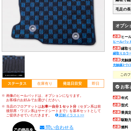
毛足の長
オプシ
ヒー
ヒールパッ
縁取
縁取りカラ
光触媒ｺ
光触媒ｺｰﾃｨ
このフ
ステータス
在庫有り
発送日目安
即日
お客
画像のヒールパッドは、オプションになります。
年式
お客様のお好みでお選びください。
型式
当店のフロアマットは
お車一台分１セット分
（セダン系は前
後部席・ワゴン系はサードシートまで）を基本セットとして
乗員
ご提供させていただきます。
図解イラスト>>
駆動
問い合わせる
燃料