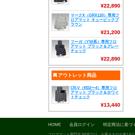
¥22,890
マークX（GRX120）専用フ
ロアマット キュービックブ
ラウン
¥21,200
フーガ（Y50系）専用フロ
アマット ブラック＆グレー
チェック
¥22,890
アウトレット商品
CR-V（RD2〜4）専用フロ
アマット ブラック＆ホワイ
トチェック
¥13,440
HOME
会員ログイン
特定商法に基づ
フロアマット専門店JADEでは、お客さまのお車1台