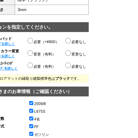
さ
3mm
ョンを指定してください。
ルパッド
必要（+¥800）
必要なし
ドを詳しく
りカラー変更
変更（有料）
変更なし
ーを詳しく
ｰﾃｨﾝｸﾞ
必要（有料）
必要なし
ﾝｸﾞを詳しく
ロアマットの縁取り縫製標準色は
ブラック
です。
さまのお車情報（ご確認ください）
2009/8
L675S
定数
4名
方式
FF
ガソリン