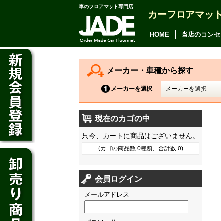
車のフロアマット専門店
カーフロアマッ
アルファード
ヴェルファイア
HOME
当店のコンセ
アリオン
カムリ
メーカー・車種から探す
カローラ アクシオ
メーカーを選択
プレミオ
現在のカゴの中
プリウス
デイズ
只今、カートに商品はございません。
SAI
デイズ ルークス
(カゴの商品数:0種類、合計数:0)
マークX
ジューク
フィット
CT200h
クラウン アスリート
会員ログイン
ノート
シャトル
HS250h
クラウン マジェスタ
メールアドレス
キューブ
オデッセイ
IS
クラウン ロイヤル
マーチ