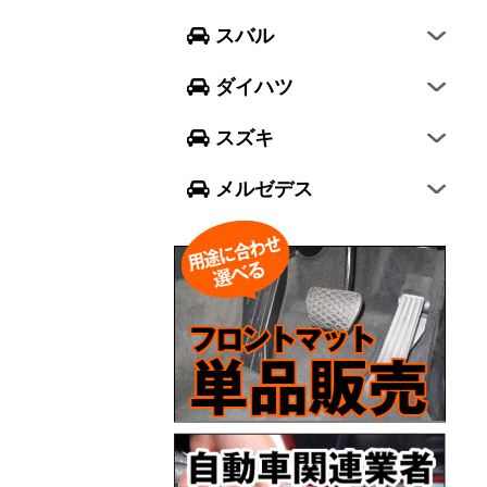
フォレスター
ウェイク
スイフト
スバル
エクシーガ クロスオーバー7
ブーン
ソリオ
Aクラス
ダイハツ
トール
ジムニー
Bクラス
スズキ
ジムニー シエラ
Cクラス
メルゼデス
GLCクラス