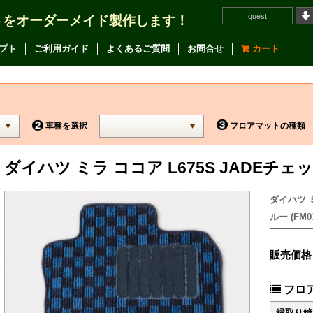
guest
トをオーダーメイド製作します！
プト
ご利用ガイド
よくあるご質問
お問合せ
カート
車種を選択
フロアマットの種類
ダイハツ ミラ ココア L675S JADE
ダイハツ 
ルー (FM03
販売価格
フロ
縁取り縫